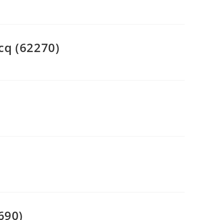
cq (62270)
690)