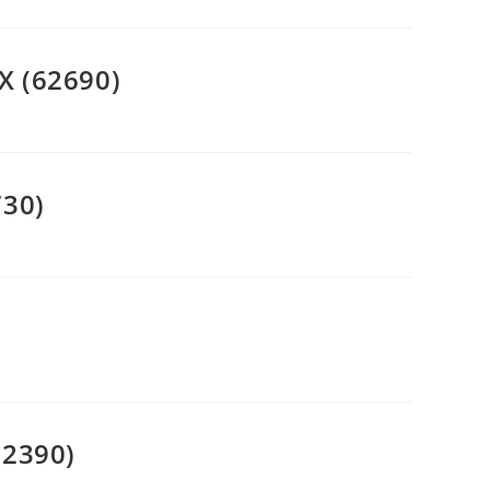
X (62690)
730)
62390)