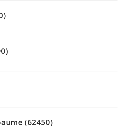
0)
90)
apaume (62450)