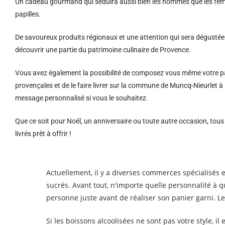
Un cadeau gourmand qui séduira aussi bien les hommes que les femm
papilles.
De savoureux produits régionaux et u
ne attention qui sera dégustée 
découvrir une partie du patrimoine culinaire de Provence.
Vous avez également la possibilité de composez vous même votre pa
provençales et de le faire livrer sur la commune de Muncq-Nieurlet 
message personnalisé si vous le souhaitez.
Que ce soit pour Noël, un anniversaire ou toute autre occasion, tou
livrés prêt à offrir !
Actuellement, il y a diverses commerces spécialisés 
sucrés. Avant tout, n'importe quelle personnalité à 
personne juste avant de réaliser son panier garni. L
Si les boissons alcoolisées ne sont pas votre style, il