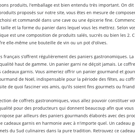
bons produits, l'emballage est bien entendu très important. On dit
roduits proposés sur notre site, vous êtes en mesure de composer 
n choisi et commandé dans une cave ou une épicerie fine. Commence
taille et la forme du panier dans lequel vous les mettrez. Selon vo
ue est une composition de produits salés, sucrés ou bien les 2. 
fre elle-même une bouteille de vin ou un pot d'olives.
 français s’offrent régulièrement des paniers gastronomiques. La 
 qualité haut de gamme. Un panier garni ne déçoit jamais. Le cof
es cadeaux garnis. Vous aimeriez offrir un panier gourmand et gour
mand de Noël, indispensable pour la période des fêtes, au coff
te de quoi fasciner vos amis, qu'ils soient fins gourmets ou friand
tion de coffrets gastronomiques, vous allez pouvoir constituer vot
ualité pour des producteurs qui donnent beaucoup afin que vous 
propose par ailleurs des paniers gourmands élaborés avec des prod
e de cadeaux garnis en harmonie avec à n'importe quel. Un cadeau 
ts du Sud culinaires dans la pure tradition. Retrouvez ce cadeau p