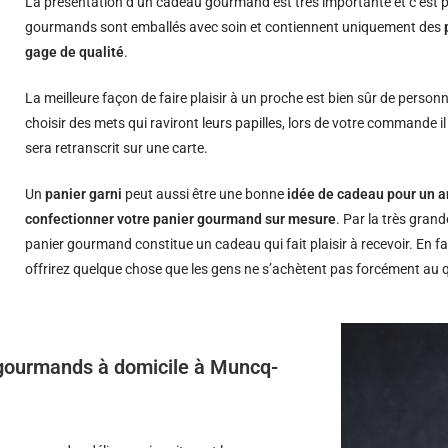
La présentation d’un cadeau gourmand est très importante et c’est p
gourmands sont emballés avec soin et contiennent uniquement des
gage de qualité
.
La meilleure façon de faire plaisir à un proche est bien sûr de person
choisir des mets qui raviront leurs papilles, lors de votre commande i
sera retranscrit sur une carte.
Un
panier garni
peut aussi être une bonne
idée de cadeau pour un a
confectionner votre panier gourmand sur mesure
. Par la très grand
panier gourmand constitue un cadeau qui fait plaisir à recevoir. En fa
offrirez quelque chose que les gens ne s’achètent pas forcément au 
s gourmands à domicile à Muncq-