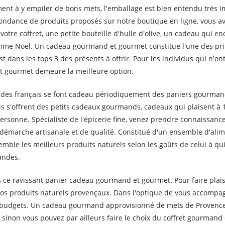
ent à y empiler de bons mets, l'emballage est bien entendu très i
ondance de produits proposés sur notre boutique en ligne, vous a
otre coffret, une petite bouteille d'huile d'olive, un cadeau qui enc
comme Noël. Un cadeau gourmand et gourmet constitue l'une des p
 dans les tops 3 des présents à offrir. Pour les individus qui n'ont
et gourmet demeure la meilleure option.
es français se font cadeau périodiquement des paniers gourmands.
ais s'offrent des petits cadeaux gourmands, cadeaux qui plaisent à
sonne. Spécialiste de l'épicerie fine, venez prendre connaissanc
démarche artisanale et de qualité. Constitué d'un ensemble d'alime
semble les meilleurs produits naturels selon les goûts de celui à q
andes.
s ce ravissant panier cadeau gourmand et gourmet. Pour faire plaisi
s produits naturels provençaux. Dans l'optique de vous accompagn
budgets. Un cadeau gourmand approvisionné de mets de Provence
sinon vous pouvez par ailleurs faire le choix du coffret gourmand