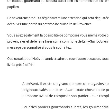
Un cadeau gourmand qui séduira aussi bien les hommes que les femm
papilles.
De savoureux produits régionaux et u
ne attention qui sera dégustée 
découvrir une partie du patrimoine culinaire de Provence.
Vous avez également la possibilité de composez vous même votre pa
provençales et de le faire livrer sur la commune de Erny-Saint-Julie
message personnalisé si vous le souhaitez.
Que ce soit pour Noël, un anniversaire ou toute autre occasion, tou
livrés prêt à offrir !
À présent, il existe un grand nombre de magasins spé
originaux, salés et sucrés. Avant toute chose, toute 
personne avant de composer son panier. Pour compl
Pour des paniers gourmands sucrés, les gourmandises 