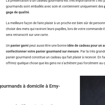
La présentation d’un cadeau gourmand est très importante et c’est p
gourmands sont emballés avec soin et contiennent uniquement des
gage de qualité
.
La meilleure façon de faire plaisir à un proche est bien sûr de person
choisir des mets qui raviront leurs papilles, lors de votre commande i
sera retranscrit sur une carte.
Un
panier garni
peut aussi être une bonne
idée de cadeau pour un a
confectionner votre panier gourmand sur mesure
. Par la très grand
panier gourmand constitue un cadeau qui fait plaisir à recevoir. En fa
offrirez quelque chose que les gens ne s’achètent pas forcément au 
 gourmands à domicile à Erny-