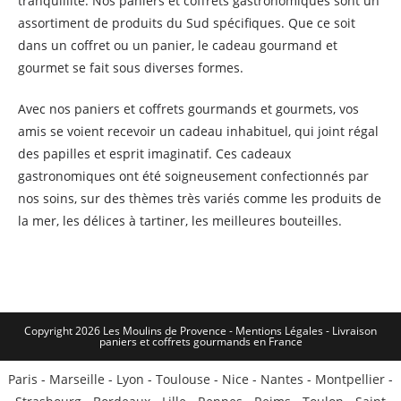
tranquillité. Nos paniers et coffrets gastronomiques sont un
assortiment de produits du Sud spécifiques. Que ce soit
dans un coffret ou un panier, le cadeau gourmand et
gourmet se fait sous diverses formes.
Avec nos paniers et coffrets gourmands et gourmets, vos
amis se voient recevoir un cadeau inhabituel, qui joint régal
des papilles et esprit imaginatif. Ces cadeaux
gastronomiques ont été soigneusement confectionnés par
nos soins, sur des thèmes très variés comme les produits de
la mer, les délices à tartiner, les meilleures bouteilles.
Copyright 2026 Les Moulins de Provence - Mentions Légales -
Livraison
paniers et coffrets gourmands en France
Paris
-
Marseille
-
Lyon
-
Toulouse
-
Nice
-
Nantes
-
Montpellier
-