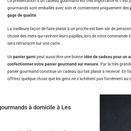
La présentation d’un cadeau gourmand est très importante et c’est p
gourmands sont emballés avec soin et contiennent uniquement des
gage de qualité
.
La meilleure façon de faire plaisir à un proche est bien sûr de person
choisir des mets qui raviront leurs papilles, lors de votre commande i
sera retranscrit sur une carte.
Un
panier garni
peut aussi être une bonne
idée de cadeau pour un a
confectionner votre panier gourmand sur mesure
. Par la très grand
panier gourmand constitue un cadeau qui fait plaisir à recevoir. En fa
offrirez quelque chose que les gens ne s’achètent pas forcément au 
s gourmands à domicile à Les