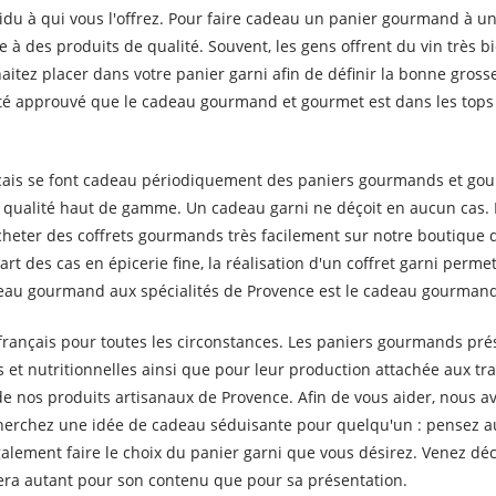
u à qui vous l'offrez. Pour faire cadeau un panier gourmand à un 
 à des produits de qualité. Souvent, les gens offrent du vin très
itez placer dans votre panier garni afin de définir la bonne grosse
été approuvé que le cadeau gourmand et gourmet est dans les tops
ançais se font cadeau périodiquement des paniers gourmands et gou
qualité haut de gamme. Un cadeau garni ne déçoit en aucun cas. Le
r acheter des coffrets gourmands très facilement sur notre boutique
art des cas en épicerie fine, la réalisation d'un coffret garni per
adeau gourmand aux spécialités de Provence est le cadeau gourmand
 français pour toutes les circonstances. Les paniers gourmands pré
 et nutritionnelles ainsi que pour leur production attachée aux tr
 nos produits artisanaux de Provence. Afin de vous aider, nous av
herchez une idée de cadeau séduisante pour quelqu'un : pensez au c
alement faire le choix du panier garni que vous désirez. Venez dé
fera autant pour son contenu que pour sa présentation.