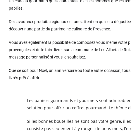
Un cadeau gourmand qui séduira aussi bien les hommes que les femm
papilles.
De savoureux produits régionaux et u
ne attention qui sera dégustée 
découvrir une partie du patrimoine culinaire de Provence.
Vous avez également la possibilité de composez vous même votre pa
provençales et de le faire livrer sur la commune de Les Alluets-le-R
message personnalisé si vous le souhaitez.
Que ce soit pour Noël, un anniversaire ou toute autre occasion, tou
livrés prêt à offrir !
Les paniers gourmands et gourmets sont admirablem
solution pour offrir un coffret gourmand. Le thème d
Si les bonnes bouteilles ne sont pas votre genre, il 
consiste pas seulement à y ranger de bons mets, l'e