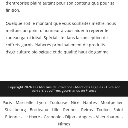
d'entreprise plaira autant pour son contenu que pour sa
finition.
Quelque soit le montant que vous souhaitez mettre, nous
mettons un point d'honneur à vous aider à repérer le
cadeau garni idéal. Spécialiste dans la conception de
coffrets garnis élaborés principalement de produits
d'agriculture biologique et de qualité haut de gamme.
Copyright 2026 Les Moulins de Provence - Mentions Légales -
Livraison
paniers et coffrets gourmands en France
Paris
-
Marseille
-
Lyon
-
Toulouse
-
Nice
-
Nantes
-
Montpellier
-
Strasbourg
-
Bordeaux
-
Lille
-
Rennes
-
Reims
-
Toulon
-
Saint
Etienne
-
Le Havre
-
Grenoble
-
Dijon
-
Angers
-
Villeurbanne
-
Nîmes