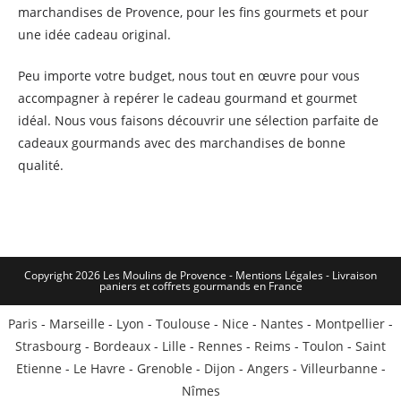
marchandises de Provence, pour les fins gourmets et pour
une idée cadeau original.
Peu importe votre budget, nous tout en œuvre pour vous
accompagner à repérer le cadeau gourmand et gourmet
idéal. Nous vous faisons découvrir une sélection parfaite de
cadeaux gourmands avec des marchandises de bonne
qualité.
Copyright 2026 Les Moulins de Provence - Mentions Légales -
Livraison
paniers et coffrets gourmands en France
Paris
-
Marseille
-
Lyon
-
Toulouse
-
Nice
-
Nantes
-
Montpellier
-
Strasbourg
-
Bordeaux
-
Lille
-
Rennes
-
Reims
-
Toulon
-
Saint
Etienne
-
Le Havre
-
Grenoble
-
Dijon
-
Angers
-
Villeurbanne
-
Nîmes