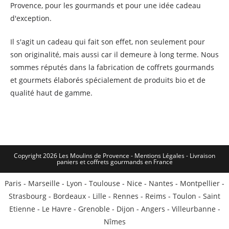
Provence, pour les gourmands et pour une idée cadeau
d'exception.
Il s'agit un cadeau qui fait son effet, non seulement pour
son originalité, mais aussi car il demeure à long terme. Nous
sommes réputés dans la fabrication de coffrets gourmands
et gourmets élaborés spécialement de produits bio et de
qualité haut de gamme.
Copyright 2026 Les Moulins de Provence - Mentions Légales -
Livraison
paniers et coffrets gourmands en France
Paris
-
Marseille
-
Lyon
-
Toulouse
-
Nice
-
Nantes
-
Montpellier
-
Strasbourg
-
Bordeaux
-
Lille
-
Rennes
-
Reims
-
Toulon
-
Saint
Etienne
-
Le Havre
-
Grenoble
-
Dijon
-
Angers
-
Villeurbanne
-
Nîmes