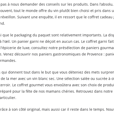
 pas à nous demander des conseils sur les produits. Dans l’absolu,
uvent, tout le monde offre du vin plutôt bien choisi et pris dans u
éveillon. Suivant une enquête, il en ressort que le coffret cadeau
nd.
si que le packaging du paquet sont relativement importants. La dis
e à l'œil. Un panier garni ne déçoit en aucun cas. Le coffret garni f
s l'épicerie de luxe, consultez notre présélection de paniers gour
ale. Venez découvrir nos paniers gastronomiques de Provence : pa
ourmandes.
ns qui donnent tout dans le but que vous déteniez des mets surpren
 la mer avec un vin blanc sec. Une sélection salée ou sucrée à offr
roir. Le coffret gourmet vous envoûtera avec son choix de produi
préparé pour la fête de nos mamans chéries. Retrouvez dans notre 
rticulier.
grâce à son côté original, mais aussi car il reste dans le temps. N