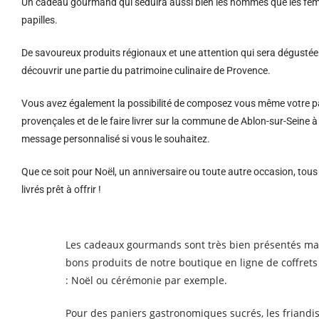
Un cadeau gourmand qui séduira aussi bien les hommes que les femm
papilles.
De savoureux produits régionaux et u
ne attention qui sera dégustée 
découvrir une partie du patrimoine culinaire de Provence.
Vous avez également la possibilité de composez vous même votre pa
provençales et de le faire livrer sur la commune de Ablon-sur-Seine
message personnalisé si vous le souhaitez.
Que ce soit pour Noël, un anniversaire ou toute autre occasion, tou
livrés prêt à offrir !
Les cadeaux gourmands sont très bien présentés mais 
bons produits de notre boutique en ligne de coffrets 
: Noël ou cérémonie par exemple.
Pour des paniers gastronomiques sucrés, les friandis