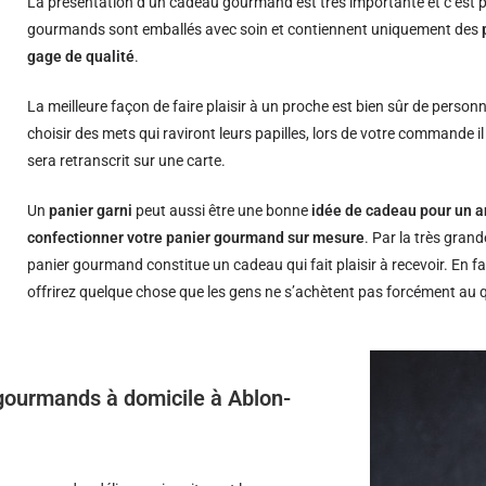
La présentation d’un cadeau gourmand est très importante et c’est p
gourmands sont emballés avec soin et contiennent uniquement des
gage de qualité
.
La meilleure façon de faire plaisir à un proche est bien sûr de person
choisir des mets qui raviront leurs papilles, lors de votre commande i
sera retranscrit sur une carte.
Un
panier garni
peut aussi être une bonne
idée de cadeau pour un a
confectionner votre panier gourmand sur mesure
. Par la très grand
panier gourmand constitue un cadeau qui fait plaisir à recevoir. En fa
offrirez quelque chose que les gens ne s’achètent pas forcément au 
s gourmands à domicile à Ablon-