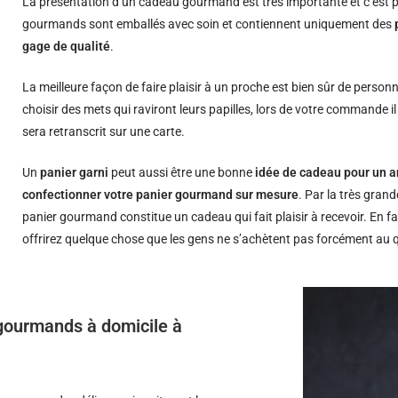
La présentation d’un cadeau gourmand est très importante et c’est p
gourmands sont emballés avec soin et contiennent uniquement des
gage de qualité
.
La meilleure façon de faire plaisir à un proche est bien sûr de person
choisir des mets qui raviront leurs papilles, lors de votre commande i
sera retranscrit sur une carte.
Un
panier garni
peut aussi être une bonne
idée de cadeau pour un a
confectionner votre panier gourmand sur mesure
. Par la très grand
panier gourmand constitue un cadeau qui fait plaisir à recevoir. En fa
offrirez quelque chose que les gens ne s’achètent pas forcément au 
s gourmands à domicile à