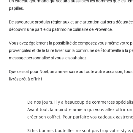
Un cadeau gourmand qui séduira aussi bien les hommes que les femm
papilles.
De savoureux produits régionaux et u
ne attention qui sera dégustée 
découvrir une partie du patrimoine culinaire de Provence.
Vous avez également la possibilité de composez vous même votre pa
provençales et de le faire livrer sur la commune de Étoutteville à l
message personnalisé si vous le souhaitez.
Que ce soit pour Noël, un anniversaire ou toute autre occasion, tou
livrés prêt à offrir !
De nos jours, il y a beaucoup de commerces spécialis
Avant tout, la moindre amie à qui vous allez offrir 
créer son coffret. Pour parfaire vos cadeaux gastron
Si les bonnes bouteilles ne sont pas trop votre style, 