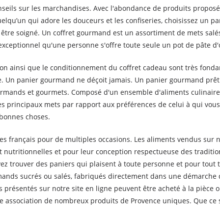
ils sur les marchandises. Avec l'abondance de produits proposés 
uelqu’un qui adore les douceurs et les confiseries, choisissez un p
t être soigné. Un coffret gourmand est un assortiment de mets salé
 exceptionnel qu'une personne s'offre toute seule un pot de pâte d'o
ion ainsi que le conditionnement du coffret cadeau sont très fonda
euse. Un panier gourmand ne déçoit jamais. Un panier gourmand prêt
rmands et gourmets. Composé d'un ensemble d'aliments culinaires 
it les principaux mets par rapport aux préférences de celui à qui v
 bonnes choses.
s français pour de multiples occasions. Les aliments vendus sur no
et nutritionnelles et pour leur conception respectueuse des traditi
z trouver des paniers qui plaisent à toute personne et pour tout ty
urmands sucrés ou salés, fabriqués directement dans une démarch
 présentés sur notre site en ligne peuvent être acheté à la pièce 
e association de nombreux produits de Provence uniques. Que ce so