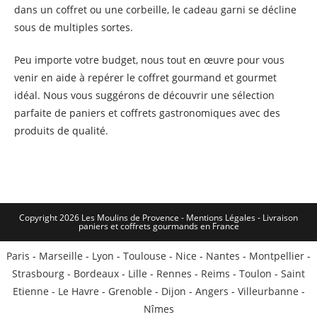
dans un coffret ou une corbeille, le cadeau garni se décline
sous de multiples sortes.
Peu importe votre budget, nous tout en œuvre pour vous
venir en aide à repérer le coffret gourmand et gourmet
idéal. Nous vous suggérons de découvrir une sélection
parfaite de paniers et coffrets gastronomiques avec des
produits de qualité.
Copyright 2026 Les Moulins de Provence - Mentions Légales -
Livraison
paniers et coffrets gourmands en France
Paris
-
Marseille
-
Lyon
-
Toulouse
-
Nice
-
Nantes
-
Montpellier
-
Strasbourg
-
Bordeaux
-
Lille
-
Rennes
-
Reims
-
Toulon
-
Saint
Etienne
-
Le Havre
-
Grenoble
-
Dijon
-
Angers
-
Villeurbanne
-
Nîmes