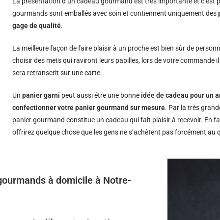
La présentation d’un cadeau gourmand est très importante et c’est p
gourmands sont emballés avec soin et contiennent uniquement des
gage de qualité
.
La meilleure façon de faire plaisir à un proche est bien sûr de person
choisir des mets qui raviront leurs papilles, lors de votre commande i
sera retranscrit sur une carte.
Un
panier garni
peut aussi être une bonne
idée de cadeau pour un a
confectionner votre panier gourmand sur mesure
. Par la très grand
panier gourmand constitue un cadeau qui fait plaisir à recevoir. En fa
offrirez quelque chose que les gens ne s’achètent pas forcément au 
s gourmands à domicile à Notre-