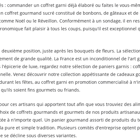
és : commander un coffret garni déjà élaboré ou faites le vous-mê
 coffret gourmand sucré constitué de bonbons, de gâteaux et de conf
comme Noël ou le Réveillon. Conformément à un sondage, il en res
tronomique fait plaisir à tous les coups, puisqu'il est exceptionn
 deuxième position, juste après les bouquets de fleurs. La sélectio
ement de grande qualité. La France est un inconditionnel de l'ar
 l'épicerie de luxe, regardez notre sélection de paniers garnis : c
onnelle. Venez découvrir notre collection appétissante de cadeau
durant les fêtes, au coffret garni en promotion commercialisé à n
qu'ils soient fins gourmets ou friands.
our ces artisans qui apportent tout afin que vous trouviez des ali
 choix de coffrets gourmands et gourmets de nos produits artisan
ée à n'importe quel. Un panier gourmand assorti de produits du t
la pure et simple tradition. Plusieurs comités d'entreprise optent
 se décline sous diverses variantes.