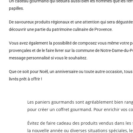
Un cadeau gourmand qui séduira aussi bien les hommes que les femm
papilles.
De savoureux produits régionaux et u
ne attention qui sera dégustée 
découvrir une partie du patrimoine culinaire de Provence.
Vous avez également la possibilité de composez vous même votre pa
provençales et de le faire livrer sur la commune de Notre-Dame-du-
message personnalisé si vous le souhaitez.
Que ce soit pour Noël, un anniversaire ou toute autre occasion, tou
livrés prêt à offrir !
Les paniers gourmands sont agréablement bien rangé
pour créer un coffret gourmand. Pour enrichir vos c
Évitez de faire cadeau des produits vendus dans le
la nouvelle année ou diverses situations spéciales, l