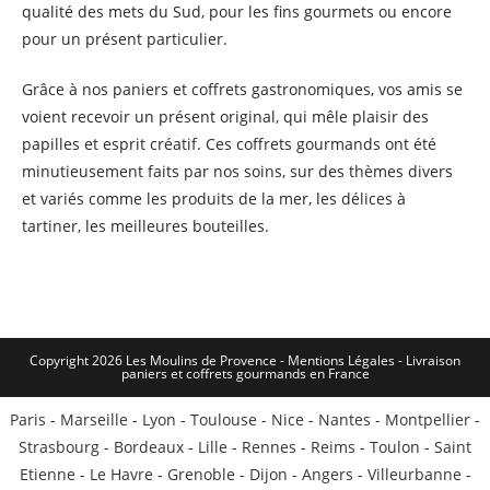
qualité des mets du Sud, pour les fins gourmets ou encore
pour un présent particulier.
Grâce à nos paniers et coffrets gastronomiques, vos amis se
voient recevoir un présent original, qui mêle plaisir des
papilles et esprit créatif. Ces coffrets gourmands ont été
minutieusement faits par nos soins, sur des thèmes divers
et variés comme les produits de la mer, les délices à
tartiner, les meilleures bouteilles.
Copyright 2026 Les Moulins de Provence - Mentions Légales -
Livraison
paniers et coffrets gourmands en France
Paris
-
Marseille
-
Lyon
-
Toulouse
-
Nice
-
Nantes
-
Montpellier
-
Strasbourg
-
Bordeaux
-
Lille
-
Rennes
-
Reims
-
Toulon
-
Saint
Etienne
-
Le Havre
-
Grenoble
-
Dijon
-
Angers
-
Villeurbanne
-