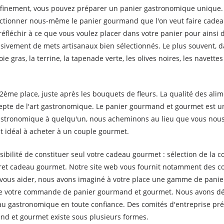
raffinement, vous pouvez préparer un panier gastronomique unique.
ctionner nous-même le panier gourmand que l'on veut faire cadeau. 
chir à ce que vous voulez placer dans votre panier pour ainsi déf
usivement de mets artisanaux bien sélectionnés. Le plus souvent, da
ie gras, la terrine, la tapenade verte, les olives noires, les navette
 2ème place, juste après les bouquets de fleurs. La qualité des al
depte de l'art gastronomique. Le panier gourmand et gourmet est u
ier gastronomique à quelqu'un, nous acheminons au lieu que vous
 idéal à acheter à un couple gourmet.
bilité de constituer seul votre cadeau gourmet : sélection de la co
fret cadeau gourmet. Notre site web vous fournit notamment des c
r vous aider, nous avons imaginé à votre place une gamme de panie
dre votre commande de panier gourmand et gourmet. Nous avons dép
u gastronomique en toute confiance. Des comités d'entreprise pré
nd et gourmet existe sous plusieurs formes.