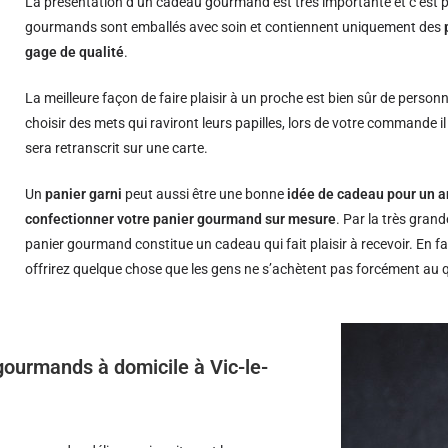
La présentation d’un cadeau gourmand est très importante et c’est p
gourmands sont emballés avec soin et contiennent uniquement des
gage de qualité
.
La meilleure façon de faire plaisir à un proche est bien sûr de person
choisir des mets qui raviront leurs papilles, lors de votre commande i
sera retranscrit sur une carte.
Un
panier garni
peut aussi être une bonne
idée de cadeau pour un a
confectionner votre panier gourmand sur mesure
. Par la très grand
panier gourmand constitue un cadeau qui fait plaisir à recevoir. En fa
offrirez quelque chose que les gens ne s’achètent pas forcément au 
 gourmands à domicile à Vic-le-