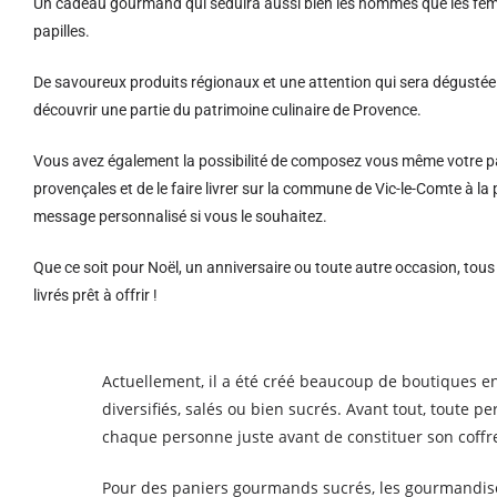
Un cadeau gourmand qui séduira aussi bien les hommes que les femm
papilles.
De savoureux produits régionaux et u
ne attention qui sera dégustée 
découvrir une partie du patrimoine culinaire de Provence.
Vous avez également la possibilité de composez vous même votre pa
provençales et de le faire livrer sur la commune de Vic-le-Comte à 
message personnalisé si vous le souhaitez.
Que ce soit pour Noël, un anniversaire ou toute autre occasion, tou
livrés prêt à offrir !
Actuellement, il a été créé beaucoup de boutiques en
diversifiés, salés ou bien sucrés. Avant tout, toute 
chaque personne juste avant de constituer son coffret
Pour des paniers gourmands sucrés, les gourmandises 