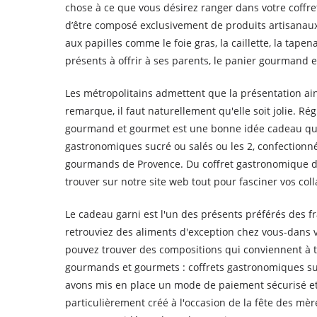
chose à ce que vous désirez ranger dans votre coffret
d’être composé exclusivement de produits artisanaux 
aux papilles comme le foie gras, la caillette, la tape
présents à offrir à ses parents, le panier gourmand e
Les métropolitains admettent que la présentation ai
remarque, il faut naturellement qu'elle soit jolie. Ré
gourmand et gourmet est une bonne idée cadeau qui e
gastronomiques sucré ou salés ou les 2, confectionn
gourmands de Provence. Du coffret gastronomique de
trouver sur notre site web tout pour fasciner vos col
Le cadeau garni est l'un des présents préférés des 
retrouviez des aliments d'exception chez vous-dans 
pouvez trouver des compositions qui conviennent à to
gourmands et gourmets : coffrets gastronomiques s
avons mis en place un mode de paiement sécurisé et 
particulièrement créé à l'occasion de la fête des m