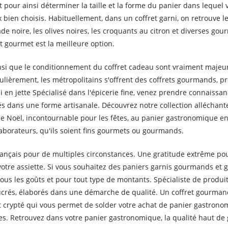
 pour ainsi déterminer la taille et la forme du panier dans lequel 
bien choisis. Habituellement, dans un coffret garni, on retrouve le
nade noire, les olives noires, les croquants au citron et diverses go
t gourmet est la meilleure option.
nsi que le conditionnement du coffret cadeau sont vraiment majeur
gulièrement, les métropolitains s'offrent des coffrets gourmands, pré
n jette Spécialisé dans l'épicerie fine, venez prendre connaissa
és dans une forme artisanale. Découvrez notre collection allécha
 Noël, incontournable pour les fêtes, au panier gastronomique en
laborateurs, qu'ils soient fins gourmets ou gourmands.
français pour de multiples circonstances. Une gratitude extrême p
votre assiette. Si vous souhaitez des paniers garnis gourmands et
us les goûts et pour tout type de montants. Spécialiste de produit
ucrés, élaborés dans une démarche de qualité. Un coffret gourma
crypté qui vous permet de solder votre achat de panier gastronom
ères. Retrouvez dans votre panier gastronomique, la qualité haut d