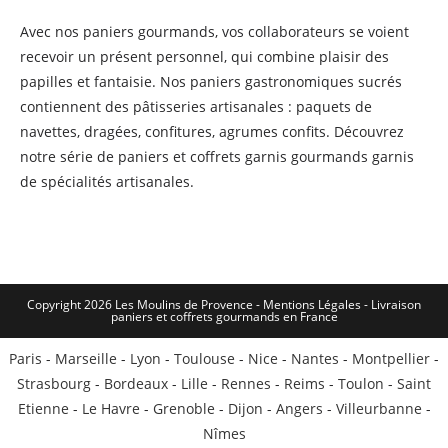
Avec nos paniers gourmands, vos collaborateurs se voient
recevoir un présent personnel, qui combine plaisir des
papilles et fantaisie. Nos paniers gastronomiques sucrés
contiennent des pâtisseries artisanales : paquets de
navettes, dragées, confitures, agrumes confits. Découvrez
notre série de paniers et coffrets garnis gourmands garnis
de spécialités artisanales.
Copyright 2026 Les Moulins de Provence - Mentions Légales -
Livraison
paniers et coffrets gourmands en France
Paris
-
Marseille
-
Lyon
-
Toulouse
-
Nice
-
Nantes
-
Montpellier
-
Strasbourg
-
Bordeaux
-
Lille
-
Rennes
-
Reims
-
Toulon
-
Saint
Etienne
-
Le Havre
-
Grenoble
-
Dijon
-
Angers
-
Villeurbanne
-
Nîmes