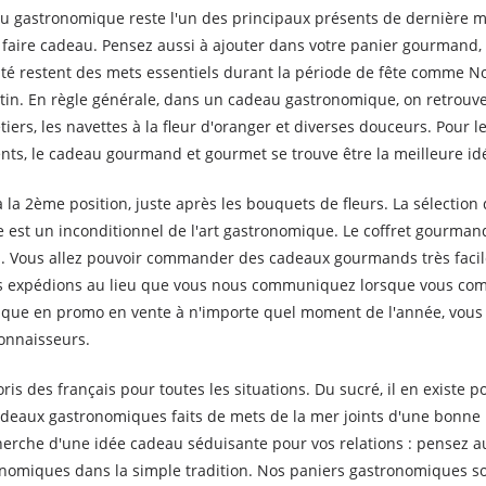
u gastronomique reste l'un des principaux présents de dernière min
faire cadeau. Pensez aussi à ajouter dans votre panier gourmand, 
âté restent des mets essentiels durant la période de fête comme Noë
tin. En règle générale, dans un cadeau gastronomique, on retrouve
illetiers, les navettes à la fleur d'oranger et diverses douceurs. Pou
rents, le cadeau gourmand et gourmet se trouve être la meilleure id
la 2ème position, juste après les bouquets de fleurs. La sélectio
e est un inconditionnel de l'art gastronomique. Le coffret gourman
s. Vous allez pouvoir commander des cadeaux gourmands très facil
ous expédions au lieu que vous nous communiquez lorsque vous c
mique en promo en vente à n'importe quel moment de l'année, vous 
connaisseurs.
is des français pour toutes les situations. Du sucré, il en existe 
aux gastronomiques faits de mets de la mer joints d'une bonne bo
recherche d'une idée cadeau séduisante pour vos relations : pensez
nomiques dans la simple tradition. Nos paniers gastronomiques son