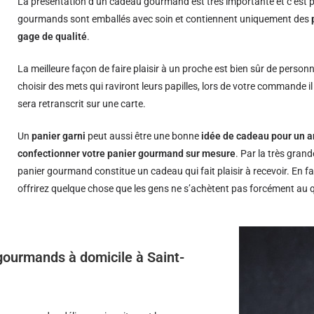
La présentation d’un cadeau gourmand est très importante et c’est p
gourmands sont emballés avec soin et contiennent uniquement des
gage de qualité
.
La meilleure façon de faire plaisir à un proche est bien sûr de person
choisir des mets qui raviront leurs papilles, lors de votre commande i
sera retranscrit sur une carte.
Un
panier garni
peut aussi être une bonne
idée de cadeau pour un a
confectionner votre panier gourmand sur mesure
. Par la très grand
panier gourmand constitue un cadeau qui fait plaisir à recevoir. En fa
offrirez quelque chose que les gens ne s’achètent pas forcément au 
 gourmands à domicile à Saint-