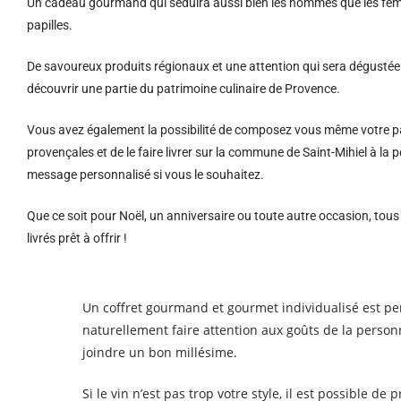
Un cadeau gourmand qui séduira aussi bien les hommes que les femm
papilles.
De savoureux produits régionaux et u
ne attention qui sera dégustée 
découvrir une partie du patrimoine culinaire de Provence.
Vous avez également la possibilité de composez vous même votre pa
provençales et de le faire livrer sur la commune de Saint-Mihiel à l
message personnalisé si vous le souhaitez.
Que ce soit pour Noël, un anniversaire ou toute autre occasion, tou
livrés prêt à offrir !
Un coffret gourmand et gourmet individualisé est per
naturellement faire attention aux goûts de la person
joindre un bon millésime.
Si le vin n’est pas trop votre style, il est possible 