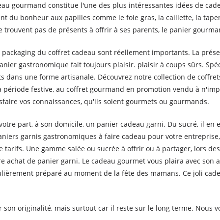
deau gourmand constitue l'une des plus intéressantes idées de cad
 du bonheur aux papilles comme le foie gras, la caillette, la tapenad
e trouvent pas de présents à offrir à ses parents, le panier gourma
e packaging du coffret cadeau sont réellement importants. La présen
anier gastronomique fait toujours plaisir. plaisir à coups sûrs. Spéc
s dans une forme artisanale. Découvrez notre collection de coffr
 la période festive, au coffret gourmand en promotion vendu à n'i
isfaire vos connaissances, qu'ils soient gourmets ou gourmands.
votre part, à son domicile, un panier cadeau garni. Du sucré, il e
niers garnis gastronomiques à faire cadeau pour votre entreprise,
tarifs. Une gamme salée ou sucrée à offrir ou à partager, lors des
otre achat de panier garni. Le cadeau gourmet vous plaira avec so
iculièrement préparé au moment de la fête des mamans. Ce joli cade
r son originalité, mais surtout car il reste sur le long terme. Nous