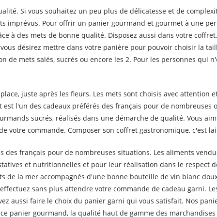
alité. Si vous souhaitez un peu plus de délicatesse et de complexi
s imprévus. Pour offrir un panier gourmand et gourmet à une pers
ce à des mets de bonne qualité. Disposez aussi dans votre coffret, 
ous désirez mettre dans votre panière pour pouvoir choisir la taill
 de mets salés, sucrés ou encore les 2. Pour les personnes qui n'on
 place, juste après les fleurs. Les mets sont choisis avec attention
est l'un des cadeaux préférés des français pour de nombreuses occa
urmands sucrés, réalisés dans une démarche de qualité. Vous aime
e votre commande. Composer son coffret gastronomique, c'est lais
s des français pour de nombreuses situations. Les aliments vendus
atives et nutritionnelles et pour leur réalisation dans le respect
s de la mer accompagnés d'une bonne bouteille de vin blanc doux.
s, effectuez sans plus attendre votre commande de cadeau garni. Le
z aussi faire le choix du panier garni qui vous satisfait. Nos pan
ce panier gourmand, la qualité haut de gamme des marchandises p