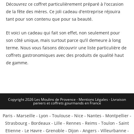
Découvrez ce coffret particulièrement préparé à l'occasion
de la fête des mères. Ce joli cadeau d'entreprise réjouira
tant pour son contenu que pour sa beauté.
Et voici un cadeau qui fait son effet, non seulement pour
son côté unique, mais surtout parce qu’il demeure à long
terme. Nous vous faisons découvrir une liste particulière de
coffrets gastronomiques avec des produits de qualité haut
de gamme.
Copyright 2026 Les Moulins de Provence - Mentions Légales -
Livraison
paniers et coffrets gourmands en France
Paris
-
Marseille
-
Lyon
-
Toulouse
-
Nice
-
Nantes
-
Montpellier
-
Strasbourg
-
Bordeaux
-
Lille
-
Rennes
-
Reims
-
Toulon
-
Saint
Etienne
-
Le Havre
-
Grenoble
-
Dijon
-
Angers
-
Villeurbanne
-