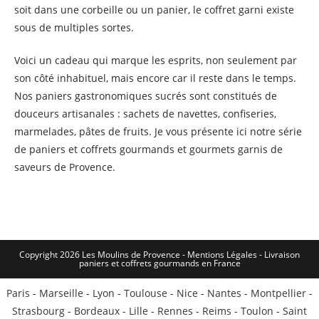
soit dans une corbeille ou un panier, le coffret garni existe
sous de multiples sortes.
Voici un cadeau qui marque les esprits, non seulement par
son côté inhabituel, mais encore car il reste dans le temps.
Nos paniers gastronomiques sucrés sont constitués de
douceurs artisanales : sachets de navettes, confiseries,
marmelades, pâtes de fruits. Je vous présente ici notre série
de paniers et coffrets gourmands et gourmets garnis de
saveurs de Provence.
Copyright 2026 Les Moulins de Provence - Mentions Légales -
Livraison
paniers et coffrets gourmands en France
Paris
-
Marseille
-
Lyon
-
Toulouse
-
Nice
-
Nantes
-
Montpellier
-
Strasbourg
-
Bordeaux
-
Lille
-
Rennes
-
Reims
-
Toulon
-
Saint