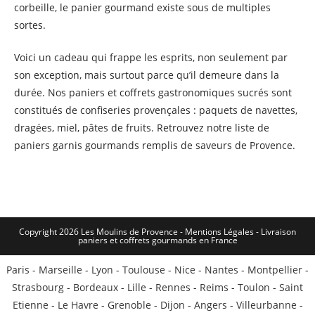
corbeille, le panier gourmand existe sous de multiples
sortes.
Voici un cadeau qui frappe les esprits, non seulement par
son exception, mais surtout parce qu’il demeure dans la
durée. Nos paniers et coffrets gastronomiques sucrés sont
constitués de confiseries provençales : paquets de navettes,
dragées, miel, pâtes de fruits. Retrouvez notre liste de
paniers garnis gourmands remplis de saveurs de Provence.
Copyright 2026 Les Moulins de Provence - Mentions Légales -
Livraison
paniers et coffrets gourmands en France
Paris
-
Marseille
-
Lyon
-
Toulouse
-
Nice
-
Nantes
-
Montpellier
-
Strasbourg
-
Bordeaux
-
Lille
-
Rennes
-
Reims
-
Toulon
-
Saint
Etienne
-
Le Havre
-
Grenoble
-
Dijon
-
Angers
-
Villeurbanne
-