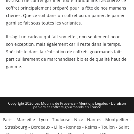
livraison de coffret garni en toute tranquillité. Découvrez ce
coffret principalement préparé pour la fête de nos mamans
chéries. Que ce soit dans un coffret ou un panier, le panier
garni se fait sous toutes les variantes.
Il s'agit un cadeau qui fait son effet, non seulement pour
son exception, mais également car il reste dans le temps.
Spécialiste dans la réalisation de coffrets gourmands faits
particulièrement de marchandises bio et de qualité haut de
gamme.
Copyright 2026 Les Moulins de Provence - Mentions Légales -
Livraison
paniers et coffrets gourmands en France
Paris
-
Marseille
-
Lyon
-
Toulouse
-
Nice
-
Nantes
-
Montpellier
-
Strasbourg
-
Bordeaux
-
Lille
-
Rennes
-
Reims
-
Toulon
-
Saint