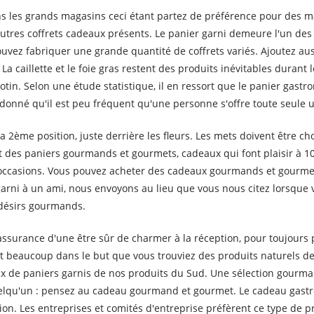
 les grands magasins ceci étant partez de préférence pour des ma
d’autres coffrets cadeaux présents. Le panier garni demeure l'un d
pouvez fabriquer une grande quantité de coffrets variés. Ajoutez au
a caillette et le foie gras restent des produits inévitables durant
otin. Selon une étude statistique, il en ressort que le panier gastr
 donné qu'il est peu fréquent qu'une personne s'offre toute seule u
 2ème position, juste derrière les fleurs. Les mets doivent être cho
ant des paniers gourmands et gourmets, cadeaux qui font plaisir à 1
occasions. Vous pouvez acheter des cadeaux gourmands et gourmets
 garni à un ami, nous envoyons au lieu que vous nous citez lorsq
s désirs gourmands.
assurance d'une être sûr de charmer à la réception, pour toujours 
 beaucoup dans le but que vous trouviez des produits naturels de 
x de paniers garnis de nos produits du Sud. Une sélection gourmand
lqu'un : pensez au cadeau gourmand et gourmet. Le cadeau gastr
on. Les entreprises et comités d'entreprise préfèrent ce type de