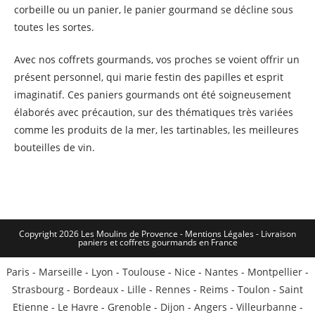
corbeille ou un panier, le panier gourmand se décline sous
toutes les sortes.
Avec nos coffrets gourmands, vos proches se voient offrir un
présent personnel, qui marie festin des papilles et esprit
imaginatif. Ces paniers gourmands ont été soigneusement
élaborés avec précaution, sur des thématiques très variées
comme les produits de la mer, les tartinables, les meilleures
bouteilles de vin.
Copyright 2026 Les Moulins de Provence - Mentions Légales -
Livraison
paniers et coffrets gourmands en France
Paris
-
Marseille
-
Lyon
-
Toulouse
-
Nice
-
Nantes
-
Montpellier
-
Strasbourg
-
Bordeaux
-
Lille
-
Rennes
-
Reims
-
Toulon
-
Saint
Etienne
-
Le Havre
-
Grenoble
-
Dijon
-
Angers
-
Villeurbanne
-