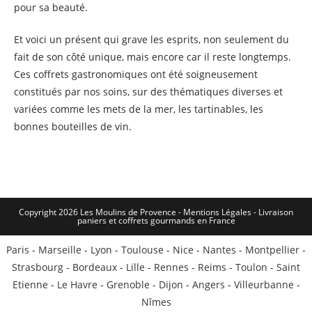
pour sa beauté.
Et voici un présent qui grave les esprits, non seulement du
fait de son côté unique, mais encore car il reste longtemps.
Ces coffrets gastronomiques ont été soigneusement
constitués par nos soins, sur des thématiques diverses et
variées comme les mets de la mer, les tartinables, les
bonnes bouteilles de vin.
Copyright 2026 Les Moulins de Provence - Mentions Légales -
Livraison
paniers et coffrets gourmands en France
Paris
-
Marseille
-
Lyon
-
Toulouse
-
Nice
-
Nantes
-
Montpellier
-
Strasbourg
-
Bordeaux
-
Lille
-
Rennes
-
Reims
-
Toulon
-
Saint
Etienne
-
Le Havre
-
Grenoble
-
Dijon
-
Angers
-
Villeurbanne
-
Nîmes