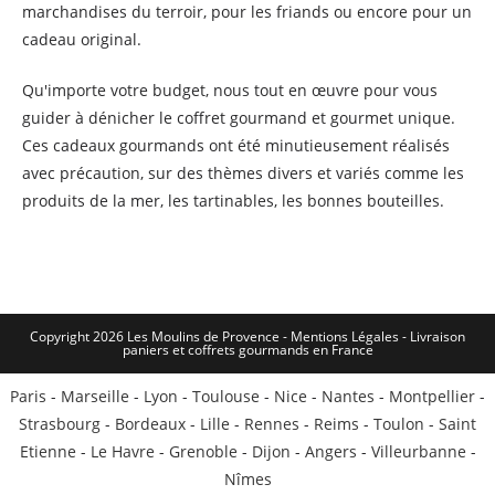
marchandises du terroir, pour les friands ou encore pour un
cadeau original.
Qu'importe votre budget, nous tout en œuvre pour vous
guider à dénicher le coffret gourmand et gourmet unique.
Ces cadeaux gourmands ont été minutieusement réalisés
avec précaution, sur des thèmes divers et variés comme les
produits de la mer, les tartinables, les bonnes bouteilles.
Copyright 2026 Les Moulins de Provence - Mentions Légales -
Livraison
paniers et coffrets gourmands en France
Paris
-
Marseille
-
Lyon
-
Toulouse
-
Nice
-
Nantes
-
Montpellier
-
Strasbourg
-
Bordeaux
-
Lille
-
Rennes
-
Reims
-
Toulon
-
Saint
Etienne
-
Le Havre
-
Grenoble
-
Dijon
-
Angers
-
Villeurbanne
-
Nîmes