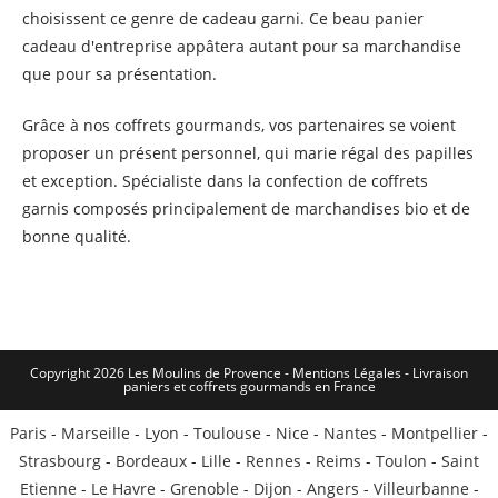
choisissent ce genre de cadeau garni. Ce beau panier
cadeau d'entreprise appâtera autant pour sa marchandise
que pour sa présentation.
Grâce à nos coffrets gourmands, vos partenaires se voient
proposer un présent personnel, qui marie régal des papilles
et exception. Spécialiste dans la confection de coffrets
garnis composés principalement de marchandises bio et de
bonne qualité.
Copyright 2026 Les Moulins de Provence - Mentions Légales -
Livraison
paniers et coffrets gourmands en France
Paris
-
Marseille
-
Lyon
-
Toulouse
-
Nice
-
Nantes
-
Montpellier
-
Strasbourg
-
Bordeaux
-
Lille
-
Rennes
-
Reims
-
Toulon
-
Saint
Etienne
-
Le Havre
-
Grenoble
-
Dijon
-
Angers
-
Villeurbanne
-