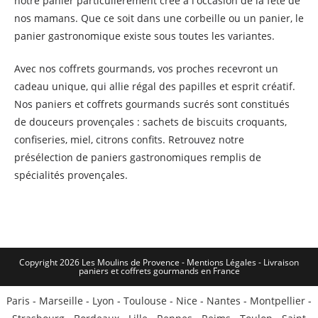
notre panier particulièrement créé à l'occasion de la fête de
nos mamans. Que ce soit dans une corbeille ou un panier, le
panier gastronomique existe sous toutes les variantes.
Avec nos coffrets gourmands, vos proches recevront un
cadeau unique, qui allie régal des papilles et esprit créatif.
Nos paniers et coffrets gourmands sucrés sont constitués
de douceurs provençales : sachets de biscuits croquants,
confiseries, miel, citrons confits. Retrouvez notre
présélection de paniers gastronomiques remplis de
spécialités provençales.
Copyright 2026 Les Moulins de Provence - Mentions Légales -
Livraison
paniers et coffrets gourmands en France
Paris
-
Marseille
-
Lyon
-
Toulouse
-
Nice
-
Nantes
-
Montpellier
-