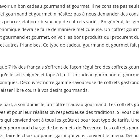
 avoir un bon cadeau gourmand et gourmet, il ne consiste pas seul
ffret gourmand et gourmet, n'hésitez pas à nous demander des conse
ous pourrez élaborer beaucoup de coffrets variés. En général, les ge
ronomique devra se faire de manière méticuleuse. Un coffret gour
gourmand et gourmet, on voit les bons produits qui procurent du plai
on et autres friandises. Ce type de cadeau gourmand et gourmet fait p
que 71% des français s’offrent de façon régulière des coffrets gou
t qu'elle soit soignée et tape à l'œil. Un cadeau gourmand et gourmet
nomiques. Découvrez notre gamme savoureuse de coffrets gastron
 laisser libre cours à vos désirs gourmands.
e part, à son domicile, un coffret cadeau gourmand. Les coffrets g
es et pour leur réalisation respectueuse des traditions. Si vous
s qui conviendront à tous les goûts et pour tout type de tarifs. Un
nier gourmand chargé de bons mets de Provence. Les coffrets gour
i faire le choix du panier garni qui vous convient le mieux. Découv