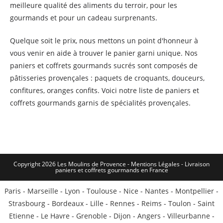
meilleure qualité des aliments du terroir, pour les
gourmands et pour un cadeau surprenants.
Quelque soit le prix, nous mettons un point d'honneur à
vous venir en aide à trouver le panier garni unique. Nos
paniers et coffrets gourmands sucrés sont composés de
pâtisseries provençales : paquets de croquants, douceurs,
confitures, oranges confits. Voici notre liste de paniers et
coffrets gourmands garnis de spécialités provençales.
Copyright 2026 Les Moulins de Provence - Mentions Légales -
Livraison
paniers et coffrets gourmands en France
Paris
-
Marseille
-
Lyon
-
Toulouse
-
Nice
-
Nantes
-
Montpellier
-
Strasbourg
-
Bordeaux
-
Lille
-
Rennes
-
Reims
-
Toulon
-
Saint
Etienne
-
Le Havre
-
Grenoble
-
Dijon
-
Angers
-
Villeurbanne
-