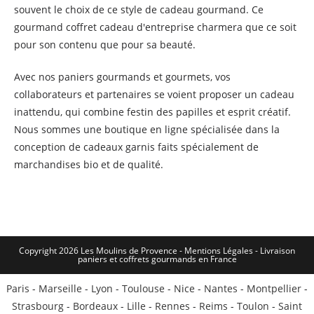
souvent le choix de ce style de cadeau gourmand. Ce
gourmand coffret cadeau d'entreprise charmera que ce soit
pour son contenu que pour sa beauté.
Avec nos paniers gourmands et gourmets, vos
collaborateurs et partenaires se voient proposer un cadeau
inattendu, qui combine festin des papilles et esprit créatif.
Nous sommes une boutique en ligne spécialisée dans la
conception de cadeaux garnis faits spécialement de
marchandises bio et de qualité.
Copyright 2026 Les Moulins de Provence - Mentions Légales -
Livraison
paniers et coffrets gourmands en France
Paris
-
Marseille
-
Lyon
-
Toulouse
-
Nice
-
Nantes
-
Montpellier
-
Strasbourg
-
Bordeaux
-
Lille
-
Rennes
-
Reims
-
Toulon
-
Saint