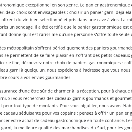
gastronomique exceptionnel en son genre. Le panier gastronomique
r, deux choix sont envisageables : choisir un panier garni déjà él
ffrent du vin bien sélectionné et pris dans une cave à vins. La cail
près un sondage, il a été certifié que le panier gastronomique est d
tant donné qu'il est rarissime qu'une personne s'offre toute seule 
 des métropolitain s’offrent périodiquement des paniers gourmands.
ns se permettent de se faire plaisir en s’offrant des petits cadeau
épicerie fine, découvrez notre choix de paniers gastronomiques : cof
deau garni à quelqu'un, nous expédions à l'adresse que vous nous
 libre cours à vos envies gourmandes.
ssurance d'une être sûr de charmer à la réception, pour à chaque fo
rni. Si vous recherchez des cadeaux garnis gourmands et gourmets
 pour tout type de montants. Pour vous aiguiller, nous avons étab
ée cadeau séduisante pour vos copains : pensez à offrir un panie
ncer votre achat de cadeau gastronomique en toute confiance. Les e
 garni, la meilleure qualité des marchandises du Sud, pour les go