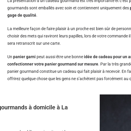
La présentation d’un cadeau gourmand est très importante et c’est p
gourmands sont emballés avec soin et contiennent uniquement des
gage de qualité
.
La meilleure façon de faire plaisir à un proche est bien sûr de person
choisir des mets qui raviront leurs papilles, lors de votre commande i
sera retranscrit sur une carte.
Un
panier garni
peut aussi être une bonne
idée de cadeau pour un a
confectionner votre panier gourmand sur mesure
. Par la très grand
panier gourmand constitue un cadeau qui fait plaisir à recevoir. En fa
offrirez quelque chose que les gens ne s’achètent pas forcément au 
s gourmands à domicile à La