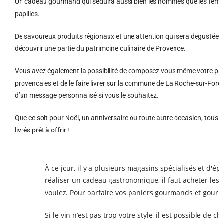
Un cadeau gourmand qui séduira aussi bien les hommes que les femm
papilles.
De savoureux produits régionaux et u
ne attention qui sera dégustée 
découvrir une partie du patrimoine culinaire de Provence.
Vous avez également la possibilité de composez vous même votre pa
provençales et de le faire livrer sur la commune de La Roche-sur-F
d’un message personnalisé si vous le souhaitez.
Que ce soit pour Noël, un anniversaire ou toute autre occasion, tou
livrés prêt à offrir !
À ce jour, il y a plusieurs magasins spécialisés et d
réaliser un cadeau gastronomique, il faut acheter le
voulez. Pour parfaire vos paniers gourmands et gourm
Si le vin n’est pas trop votre style, il est possible d