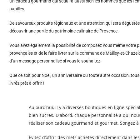
Un cadeau gourmand qui séduira aussi bien les hommes que les femm
papilles.
De savoureux produits régionaux et u
ne attention qui sera dégustée 
découvrir une partie du patrimoine culinaire de Provence.
Vous avez également la possibilité de composez vous même votre pa
provençales et de le faire livrer sur la commune de Mailley-et-Chaze
d’un message personnalisé si vous le souhaitez.
Que ce soit pour Noël, un anniversaire ou toute autre occasion, tou
livrés prêt à offrir !
Aujourd’hui, il y a diverses boutiques en ligne spéci
bien sucrés. D'abord, chaque personnalité à qui nous
réaliser son cadeau gourmand et gourmet. Songez à o
Évitez d’offrir des mets achetés directement dans l