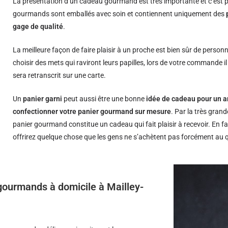
La présentation d’un cadeau gourmand est très importante et c’est p
gourmands sont emballés avec soin et contiennent uniquement des
gage de qualité
.
La meilleure façon de faire plaisir à un proche est bien sûr de person
choisir des mets qui raviront leurs papilles, lors de votre commande i
sera retranscrit sur une carte.
Un
panier garni
peut aussi être une bonne
idée de cadeau pour un a
confectionner votre panier gourmand sur mesure
. Par la très grand
panier gourmand constitue un cadeau qui fait plaisir à recevoir. En fa
offrirez quelque chose que les gens ne s’achètent pas forcément au 
 gourmands à domicile à Mailley-