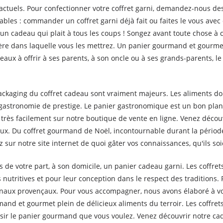
ctuels. Pour confectionner votre coffret garni, demandez-nous des 
bles : commander un coffret garni déjà fait ou faites le vous ave
 un cadeau qui plait à tous les coups ! Songez avant toute chose à 
nière dans laquelle vous les mettrez. Un panier gourmand et gourme
deaux à offrir à ses parents, à son oncle ou à ses grands-parents,
ackaging du coffret cadeau sont vraiment majeurs. Les aliments doi
gastronomie de prestige. Le panier gastronomique est un bon plan c
ès facilement sur notre boutique de vente en ligne. Venez découv
x. Du coffret gourmand de Noël, incontournable durant la périod
 sur notre site internet de quoi gâter vos connaissances, qu'ils so
ns de votre part, à son domicile, un panier cadeau garni. Les coffre
 nutritives et pour leur conception dans le respect des traditions
tisanaux provençaux. Pour vous accompagner, nous avons élaboré 
mand et gourmet plein de délicieux aliments du terroir. Les coffr
sir le panier gourmand que vous voulez. Venez découvrir notre c