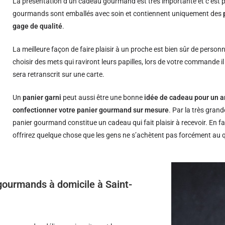
La présentation d’un cadeau gourmand est très importante et c’est p
gourmands sont emballés avec soin et contiennent uniquement des
gage de qualité
.
La meilleure façon de faire plaisir à un proche est bien sûr de person
choisir des mets qui raviront leurs papilles, lors de votre commande i
sera retranscrit sur une carte.
Un
panier garni
peut aussi être une bonne
idée de cadeau pour un a
confectionner votre panier gourmand sur mesure
. Par la très grand
panier gourmand constitue un cadeau qui fait plaisir à recevoir. En fa
offrirez quelque chose que les gens ne s’achètent pas forcément au 
 gourmands à domicile à Saint-