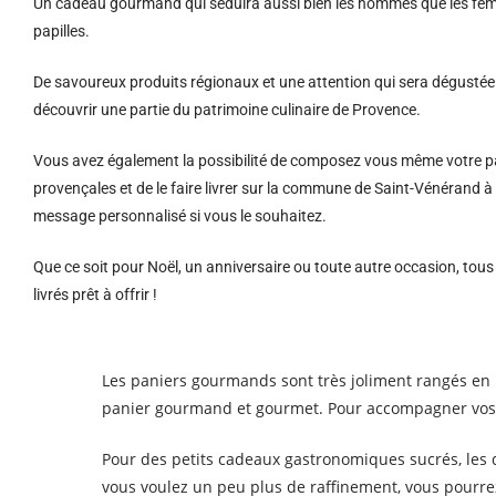
Un cadeau gourmand qui séduira aussi bien les hommes que les femm
papilles.
De savoureux produits régionaux et u
ne attention qui sera dégustée 
découvrir une partie du patrimoine culinaire de Provence.
Vous avez également la possibilité de composez vous même votre pa
provençales et de le faire livrer sur la commune de Saint-Vénérand 
message personnalisé si vous le souhaitez.
Que ce soit pour Noël, un anniversaire ou toute autre occasion, tou
livrés prêt à offrir !
Les paniers gourmands sont très joliment rangés en r
panier gourmand et gourmet. Pour accompagner vos c
Pour des petits cadeaux gastronomiques sucrés, les d
vous voulez un peu plus de raffinement, vous pourr