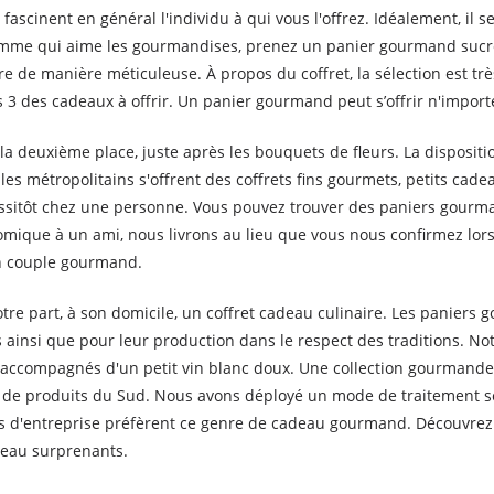
fascinent en général l'individu à qui vous l'offrez. Idéalement, il
femme qui aime les gourmandises, prenez un panier gourmand sucré fa
re de manière méticuleuse. À propos du coffret, la sélection est tr
 3 des cadeaux à offrir. Un panier gourmand peut s’offrir n'impor
 deuxième place, juste après les bouquets de fleurs. La disposition
 les métropolitains s'offrent des coffrets fins gourmets, petits c
ussitôt chez une personne. Vous pouvez trouver des paniers gourma
onomique à un ami, nous livrons au lieu que vous nous confirmez 
un couple gourmand.
otre part, à son domicile, un coffret cadeau culinaire. Les paniers
s ainsi que pour leur production dans le respect des traditions. N
accompagnés d'un petit vin blanc doux. Une collection gourmande à
 de produits du Sud. Nous avons déployé un mode de traitement sé
és d'entreprise préfèrent ce genre de cadeau gourmand. Découvrez 
deau surprenants.