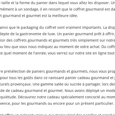
 taille et la forme du panier dans lequel vous allez les disposer. 
ément à un sondage, il en ressort que le coffret gourmand est dan
ret gourmand et gourmet est la meilleure idée.
ainsi que le packaging du coffret sont vraiment importants. La disp
est adepte de la gastronomie de luxe. Un panier gourmand prêt à off
oisir des coffrets gourmands et gourmets très simplement sur notre
u lieu que vous nous indiquez au moment de votre achat. Du coffre
 quel moment de l'année, vous verrez sur notre site en ligne tout 
e présélection de paniers gourmands et gourmets, nous vous propo
 a pour tous les goûts dans ce ravissant panier cadeau gourmand et
aturels provençaux. Une gamme salée ou sucrée à partager, lors des
ande de cadeau gourmand et gourmet. Nous avons déployé un mode 
quiétude. Découvrez notre cadeau spécialement concocté au mome
ovence, pour les gourmands ou encore pour un présent particulier.