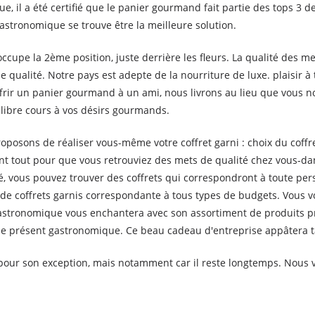
, il a été certifié que le panier gourmand fait partie des tops 3 de
 gastronomique se trouve être la meilleure solution.
cupe la 2ème position, juste derrière les fleurs. La qualité des m
 qualité. Notre pays est adepte de la nourriture de luxe. plaisir à
ffrir un panier gourmand à un ami, nous livrons au lieu que vou
 libre cours à vos désirs gourmands.
oposons de réaliser vous-même votre coffret garni : choix du coffre
nt tout pour que vous retrouviez des mets de qualité chez vous-dans
 vous pouvez trouver des coffrets qui correspondront à toute pers
ste de coffrets garnis correspondante à tous types de budgets. Vou
i gastronomique vous enchantera avec son assortiment de produits 
 de présent gastronomique. Ce beau cadeau d'entreprise appâtera 
t pour son exception, mais notamment car il reste longtemps. Nous