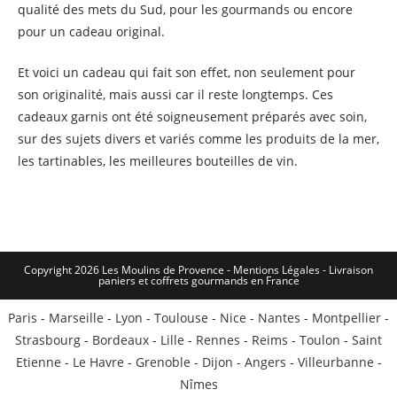
qualité des mets du Sud, pour les gourmands ou encore
pour un cadeau original.
Et voici un cadeau qui fait son effet, non seulement pour
son originalité, mais aussi car il reste longtemps. Ces
cadeaux garnis ont été soigneusement préparés avec soin,
sur des sujets divers et variés comme les produits de la mer,
les tartinables, les meilleures bouteilles de vin.
Copyright 2026 Les Moulins de Provence - Mentions Légales -
Livraison
paniers et coffrets gourmands en France
Paris
-
Marseille
-
Lyon
-
Toulouse
-
Nice
-
Nantes
-
Montpellier
-
Strasbourg
-
Bordeaux
-
Lille
-
Rennes
-
Reims
-
Toulon
-
Saint
Etienne
-
Le Havre
-
Grenoble
-
Dijon
-
Angers
-
Villeurbanne
-
Nîmes