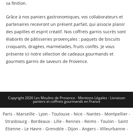
sa finition.
Grâce à nos paniers gastronomiques, vos collaborateurs et
partenaires recevront un présent parfait, qui associe plaisir
des papilles et esprit créatif. Nos coffrets garnis sucrés sont
élaborés de pâtisseries provençales : paquets de biscuits
croquants, dragées, marmelades, fruits confits. Je vous
présente ici notre sélection de cadeaux gourmands et
gourmets garnis de saveurs de Provence.
Copyright 2026 Les Moulins de Provence - Mentions Légales -
Livraison
paniers et coffrets gourmands en France
Paris
-
Marseille
-
Lyon
-
Toulouse
-
Nice
-
Nantes
-
Montpellier
-
Strasbourg
-
Bordeaux
-
Lille
-
Rennes
-
Reims
-
Toulon
-
Saint
Etienne
-
Le Havre
-
Grenoble
-
Dijon
-
Angers
-
Villeurbanne
-