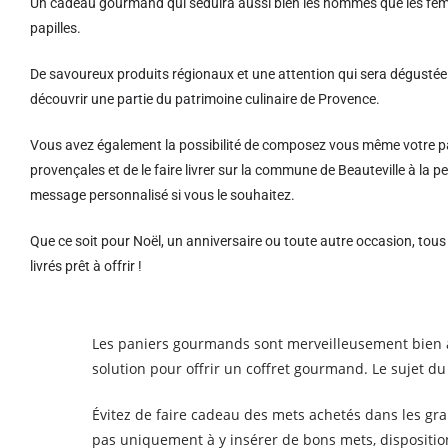
Un cadeau gourmand qui séduira aussi bien les hommes que les femm
papilles.
De savoureux produits régionaux et u
ne attention qui sera dégustée 
découvrir une partie du patrimoine culinaire de Provence.
Vous avez également la possibilité de composez vous même votre pa
provençales et de le faire livrer sur la commune de Beauteville à la
message personnalisé si vous le souhaitez.
Que ce soit pour Noël, un anniversaire ou toute autre occasion, tou
livrés prêt à offrir !
Les paniers gourmands sont merveilleusement bien a
solution pour offrir un coffret gourmand. Le sujet du 
Évitez de faire cadeau des mets achetés dans les gra
pas uniquement à y insérer de bons mets, dispositi