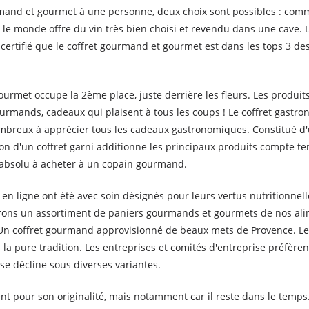
rmand et gourmet à une personne, deux choix sont possibles : com
ut le monde offre du vin très bien choisi et revendu dans une cave
 certifié que le coffret gourmand et gourmet est dans les tops 3 de
rmet occupe la 2ème place, juste derrière les fleurs. Les produits 
ourmands, cadeaux qui plaisent à tous les coups ! Le coffret gastro
nombreux à apprécier tous les cadeaux gastronomiques. Constitué d
ation d'un coffret garni additionne les principaux produits compte t
 absolu à acheter à un copain gourmand.
n ligne ont été avec soin désignés pour leurs vertus nutritionnell
borons un assortiment de paniers gourmands et gourmets de nos ali
 Un coffret gourmand approvisionné de beaux mets de Provence. L
a pure tradition. Les entreprises et comités d'entreprise préfère
se décline sous diverses variantes.
nt pour son originalité, mais notamment car il reste dans le temp