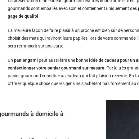
La présentation d’un cadeau gourmand est très importante et c’est p
gourmands sont emballés avec soin et contiennent uniquement des
gage de qualité
.
La meilleure façon de faire plaisir à un proche est bien sûr de person
choisir des mets qui raviront leurs papilles, lors de votre commande i
sera retranscrit sur une carte.
Un
panier garni
peut aussi être une bonne
idée de cadeau pour un a
confectionner votre panier gourmand sur mesure
. Par la très grand
panier gourmand constitue un cadeau qui fait plaisir à recevoir. En fa
offrirez quelque chose que les gens ne s’achètent pas forcément au 
s gourmands à domicile à