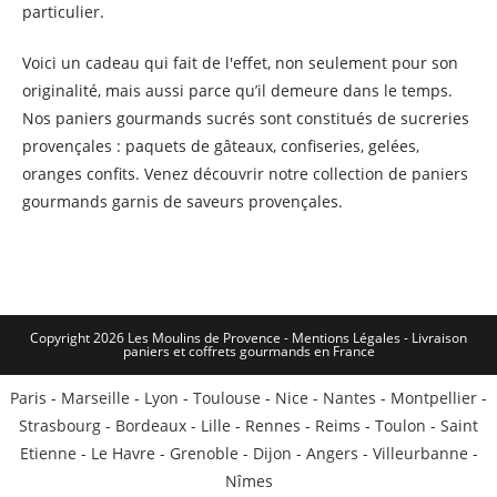
particulier.
Voici un cadeau qui fait de l'effet, non seulement pour son
originalité, mais aussi parce qu’il demeure dans le temps.
Nos paniers gourmands sucrés sont constitués de sucreries
provençales : paquets de gâteaux, confiseries, gelées,
oranges confits. Venez découvrir notre collection de paniers
gourmands garnis de saveurs provençales.
Copyright 2026 Les Moulins de Provence - Mentions Légales -
Livraison
paniers et coffrets gourmands en France
Paris
-
Marseille
-
Lyon
-
Toulouse
-
Nice
-
Nantes
-
Montpellier
-
Strasbourg
-
Bordeaux
-
Lille
-
Rennes
-
Reims
-
Toulon
-
Saint
Etienne
-
Le Havre
-
Grenoble
-
Dijon
-
Angers
-
Villeurbanne
-
Nîmes