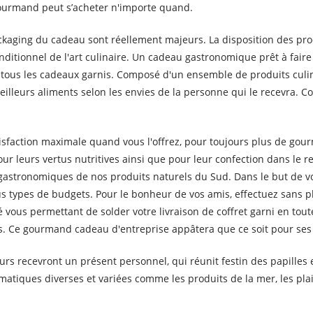
 gourmand peut s’acheter n'importe quand.
ackaging du cadeau sont réellement majeurs. La disposition des prod
nconditionnel de l'art culinaire. Un cadeau gastronomique prêt à f
tous les cadeaux garnis. Composé d'un ensemble de produits culin
meilleurs aliments selon les envies de la personne qui le recevra. C
satisfaction maximale quand vous l'offrez, pour toujours plus de g
our leurs vertus nutritives ainsi que pour leur confection dans le 
astronomiques de nos produits naturels du Sud. Dans le but de vo
types de budgets. Pour le bonheur de vos amis, effectuez sans pl
ous permettant de solder votre livraison de coffret garni en tout
s. Ce gourmand cadeau d'entreprise appâtera que ce soit pour ses
rs recevront un présent personnel, qui réunit festin des papilles e
iques diverses et variées comme les produits de la mer, les plaisir