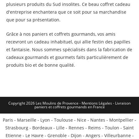
plusieurs produits du Sud insolites. Ce beau coffret cadeau
d'entreprise enchantera que ce soit pour sa marchandise
que pour sa présentation.
Grâce à nos paniers et coffrets gourmands, vos amis
recevront un cadeau inhabituel, qui allie festin des papilles
et fantaisie. Nous sommes spécialisés dans la fabrication de
cadeaux gourmands et gourmets faits particulièrement de
produits bio et de bonne qualité.
Copyright 2026 Les Moulins de Provence - Mentions Légales -
Livraison
paniers et coffrets gourmands en France
Paris
-
Marseille
-
Lyon
-
Toulouse
-
Nice
-
Nantes
-
Montpellier
-
Strasbourg
-
Bordeaux
-
Lille
-
Rennes
-
Reims
-
Toulon
-
Saint
Etienne
-
Le Havre
-
Grenoble
-
Dijon
-
Angers
-
Villeurbanne
-