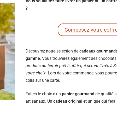
Vous souhaitez faire livrer un panier ou un cof
?
Composez votre coffr
Découvrez notre sélection de
cadeaux gourmand
gamme
. Vous trouverez également des chocolats e
produits du terroir prêt à offrir qui seront livrés à
votre choix.
Lors de votre commande, vous pourrez 
colis sur une carte.
Faites le choix d’un
panier gourmand
de qualité a
artisanaux. Un
cadeau original
et unique qui fera 