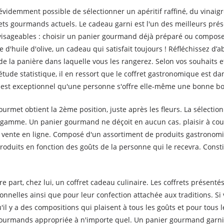
 évidemment possible de sélectionner un apéritif raffiné, du vinaigre
rets gourmands actuels. Le cadeau garni est l'un des meilleurs pré
visageables : choisir un panier gourmand déjà préparé ou compos
e d'huile d'olive, un cadeau qui satisfait toujours ! Réfléchissez d
e de la panière dans laquelle vous les rangerez. Selon vos souhaits
tude statistique, il en ressort que le coffret gastronomique est dan
l est exceptionnel qu'une personne s'offre elle-même une bonne bo
urmet obtient la 2ème position, juste après les fleurs. La sélecti
e gamme. Un panier gourmand ne déçoit en aucun cas. plaisir à coup
 vente en ligne. Composé d'un assortiment de produits gastronomiqu
roduits en fonction des goûts de la personne qui le recevra. Consti
e part, chez lui, un coffret cadeau culinaire. Les coffrets présent
ionnelles ainsi que pour leur confection attachée aux traditions. 
il y a des compositions qui plaisent à tous les goûts et pour tous
ts gourmands appropriée à n'importe quel. Un panier gourmand garn