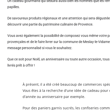
Un cadeau gourmand qui séduira aussi bien les hommes que les femm
papilles.
De savoureux produits régionaux et u
ne attention qui sera dégustée 
découvrir une partie du patrimoine culinaire de Provence.
Vous avez également la possibilité de composez vous même votre pa
provençales et de le faire livrer sur la commune de Meslay-le-Vidam
message personnalisé si vous le souhaitez.
Que ce soit pour Noël, un anniversaire ou toute autre occasion, tou
livrés prêt à offrir !
À présent, il a été créé beaucoup de commerces spéci
Vous êtes à la recherche d'une idée de cadeau pour c
d'année ou anniversaire par exemple.
Pour des paniers garnis sucrés, les confiseries comme 