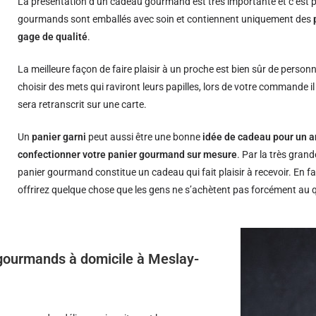
La présentation d’un cadeau gourmand est très importante et c’est p
gourmands sont emballés avec soin et contiennent uniquement des
gage de qualité
.
La meilleure façon de faire plaisir à un proche est bien sûr de person
choisir des mets qui raviront leurs papilles, lors de votre commande i
sera retranscrit sur une carte.
Un
panier garni
peut aussi être une bonne
idée de cadeau pour un a
confectionner votre panier gourmand sur mesure
. Par la très grand
panier gourmand constitue un cadeau qui fait plaisir à recevoir. En fa
offrirez quelque chose que les gens ne s’achètent pas forcément au 
s gourmands à domicile à Meslay-