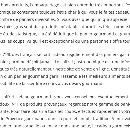
de bons produits, l'empaquetage est bien entendu très important. 
omiques contentent toujours l'être cher à qui vous le faites cadeau
mbre de paniers diversifiés. Si vous avez quelqu’un qui apprécie le
 Les foies gras sont des produits inévitables durant les fêtes comm
 étude statistique, il a été déduit que le panier gourmand et gourme
us les coups, vu qu'il est exceptionnel qu'une personne s'offre tou
 de 71% des français se font cadeau régulièrement des paniers gast
nier garni ne déçoit jamais. Le coffret gastronomique est une idée d
ues très naturellement sur notre site de vente en ligne. Constitu
ion d'un panier gourmand garni rassemble les meilleurs aliments se
ssibilité de laisser libre cours à vos désirs gourmands.
beau coffret cadeau gourmand. Nous vous conseillons éventuellemen
c doux. N°1 de produits provençaux, regardez notre gamme de pan
ité. Pour faire plaisir à tous les coups, effectuez rapidement vo
Provence gourmands dans la pure et simple tradition. Venez voir 
anier, une corbeille ou encore dans une boite, le cadeau garni exis