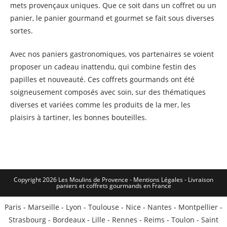
mets provençaux uniques. Que ce soit dans un coffret ou un
panier, le panier gourmand et gourmet se fait sous diverses
sortes.
Avec nos paniers gastronomiques, vos partenaires se voient
proposer un cadeau inattendu, qui combine festin des
papilles et nouveauté. Ces coffrets gourmands ont été
soigneusement composés avec soin, sur des thématiques
diverses et variées comme les produits de la mer, les
plaisirs à tartiner, les bonnes bouteilles.
Copyright 2026 Les Moulins de Provence - Mentions Légales -
Livraison
paniers et coffrets gourmands en France
Paris
-
Marseille
-
Lyon
-
Toulouse
-
Nice
-
Nantes
-
Montpellier
-
Strasbourg
-
Bordeaux
-
Lille
-
Rennes
-
Reims
-
Toulon
-
Saint