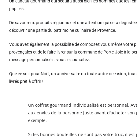
Un cadeau gourmand qui séduira aussi bien les hommes que les femm
papilles.
De savoureux produits régionaux et u
ne attention qui sera dégustée 
découvrir une partie du patrimoine culinaire de Provence.
Vous avez également la possibilité de composez vous même votre pa
provençales et de le faire livrer sur la commune de Porte-Joie à la
message personnalisé si vous le souhaitez.
Que ce soit pour Noël, un anniversaire ou toute autre occasion, tou
livrés prêt à offrir !
Un coffret gourmand individualisé est personnel. Avant
aux envies de la personne juste avant d'acheter son 
exemple.
Si les bonnes bouteilles ne sont pas votre truc, il est