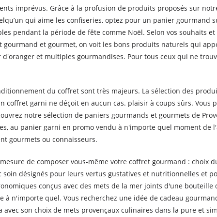
ts imprévus. Grâce à la profusion de produits proposés sur notre
uelqu’un qui aime les confiseries, optez pour un panier gourmand 
nables pendant la période de fête comme Noël. Selon vos souhaits 
t gourmand et gourmet, on voit les bons produits naturels qui app
fleur d'oranger et multiples gourmandises. Pour tous ceux qui ne trou
onditionnement du coffret sont très majeurs. La sélection des pro
Un coffret garni ne déçoit en aucun cas. plaisir à coups sûrs. Vou
écouvrez notre sélection de paniers gourmands et gourmets de Pro
tes, au panier garni en promo vendu à n'importe quel moment de l
oient gourmets ou connaisseurs.
mesure de composer vous-même votre coffret gourmand : choix du p
 soin désignés pour leurs vertus gustatives et nutritionnelles et po
onomiques conçus avec des mets de la mer joints d'une bouteille d
e à n'importe quel. Vous recherchez une idée de cadeau gourmande
vec son choix de mets provençaux culinaires dans la pure et simp