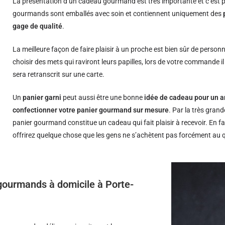
La présentation d’un cadeau gourmand est très importante et c’est p
gourmands sont emballés avec soin et contiennent uniquement des
gage de qualité
.
La meilleure façon de faire plaisir à un proche est bien sûr de person
choisir des mets qui raviront leurs papilles, lors de votre commande i
sera retranscrit sur une carte.
Un
panier garni
peut aussi être une bonne
idée de cadeau pour un a
confectionner votre panier gourmand sur mesure
. Par la très grand
panier gourmand constitue un cadeau qui fait plaisir à recevoir. En fa
offrirez quelque chose que les gens ne s’achètent pas forcément au 
 gourmands à domicile à Porte-