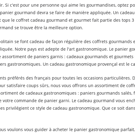
r. Si c'est pour une personne qui aime les gourmandises, optez 
e panier gourmand devra se faire de manière appliquée. Un cadeau
que le coffret cadeau gourmand et gourmet fait partie des tops 3 d
urmand se trouve être la meilleure option.
olitain se font cadeau de façon régulière des coffrets gourmands e
ppliquée. Notre pays est adepte de l'art gastronomique. Le panier 
notre assortiment de paniers garnis : cadeaux gourmands et gourmet
ers gastronomiques. Un cadeau gastronomique provençal est le cad
ts préférés des français pour toutes les occasions particulières. 
r satisfaire coups sûrs, nous vous offrons un assortiment de cof
 assortiment de cadeaux gastronomiques : paniers gourmands salés,
dre votre commande de panier garni. Le cadeau gourmand vous enc
ses privilégient ce style de cadeau gastronomique. Que ce soit dan
us voulons vous guider à acheter le panier gastronomique parfait