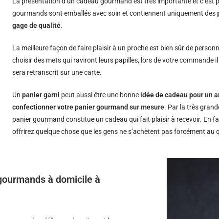
La présentation d’un cadeau gourmand est très importante et c’est p
gourmands sont emballés avec soin et contiennent uniquement des
gage de qualité
.
La meilleure façon de faire plaisir à un proche est bien sûr de person
choisir des mets qui raviront leurs papilles, lors de votre commande i
sera retranscrit sur une carte.
Un
panier garni
peut aussi être une bonne
idée de cadeau pour un a
confectionner votre panier gourmand sur mesure
. Par la très grand
panier gourmand constitue un cadeau qui fait plaisir à recevoir. En fa
offrirez quelque chose que les gens ne s’achètent pas forcément au 
s gourmands à domicile à