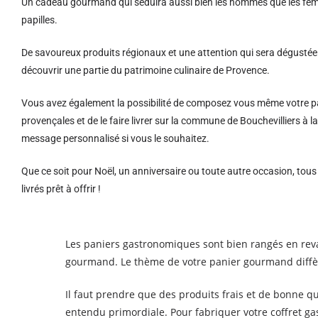
Un cadeau gourmand qui séduira aussi bien les hommes que les femm
papilles.
De savoureux produits régionaux et u
ne attention qui sera dégustée 
découvrir une partie du patrimoine culinaire de Provence.
Vous avez également la possibilité de composez vous même votre pa
provençales et de le faire livrer sur la commune de Bouchevilliers à
message personnalisé si vous le souhaitez.
Que ce soit pour Noël, un anniversaire ou toute autre occasion, tou
livrés prêt à offrir !
Les paniers gastronomiques sont bien rangés en rev
gourmand. Le thème de votre panier gourmand diffère
Il faut prendre que des produits frais et de bonne qua
entendu primordiale. Pour fabriquer votre coffret g