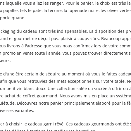
ans laquelle vous allez les ranger. Pour le panier, le choix est trè
papilles tels le pâté, la terrine, la tapenade noire, les olives verte
mporte quand.
ckaging du cadeau sont très indispensables. La disposition des prod
mand et gourmet ne déçoit pas. plaisir à coups sûrs. Beaucoup app
ous livrons à l'adresse que vous nous confirmez lors de votre com
 promo en vente toute l'année, vous pouvez trouver directement sur
seurs.
ude d'une être certain de séduire au moment où vous le faites cad
 afin que vous retrouviez des mets exceptionnels sur votre table.
 petit vin blanc doux. Une collection salée ou sucrée à offrir ou 
otre achat de coffret gourmand. Nous avons mis en place un système
uiétude. Découvrez notre panier principalement élaboré pour la fê
iverses variantes.
der à choisir le cadeau garni rêvé. Ces cadeaux gourmands ont été