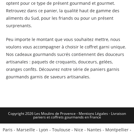
optent pour ce type de présent gourmand et gourmet.
Retrouvez dans ce panier, la qualité haut de gamme des
aliments du Sud, pour les friands ou pour un présent
surprenants.
Peu importe le montant que vous souhaitez mettre, nous
voulons vous accompagner à choisir le coffret garni unique.
Nos cadeaux gourmands sucrés contiennent des douceurs
artisanales : paquets de croquants, douceurs, gelées,
oranges confits. Découvrez notre série de paniers garnis
gourmands garnis de saveurs artisanales.
Copyright 2026 Les Moulins de Provence - Mentions Légales -
Livraison
paniers et coffrets gourmands en France
Paris
-
Marseille
-
Lyon
-
Toulouse
-
Nice
-
Nantes
-
Montpellier
-